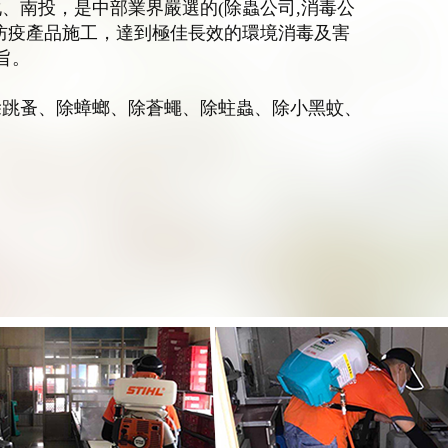
、南投，是中部業界嚴選的(除蟲公司,消毒公
防疫產品施工，達到極佳長效的環境消毒及害
旨。
除跳蚤、除蟑螂、除蒼蠅、除蛀蟲、除小黑蚊、