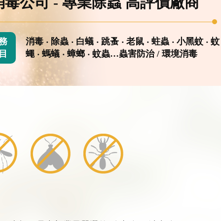
消毒公司 - 專業除蟲 高評價廠商
務
消毒 ‧ 除蟲 ‧ 白蟻 ‧ 跳蚤 ‧ 老鼠 ‧ 蛀蟲 ‧ 小黑蚊 ‧ 蚊
目
蠅 ‧ 螞蟻 ‧ 蟑螂 ‧ 蚊蟲…蟲害防治 / 環境消毒