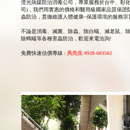
澄光病媒防治消毒公司，專業服務於台中、彰化
司)，我們用實惠的價格和醫用級國家品質保證
蟲防治，貫徹維護人體健康~保護環境的服務宗
不論是消毒、滅菌、除蟲、除白蟻、滅老鼠、
除螞蟻等各種害蟲防治，歡迎來電洽詢!
免費快速估價專線 :
吳先生 0928-683502