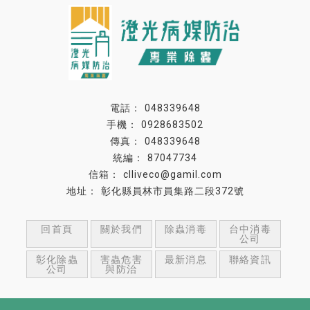
048339648
0928683502
048339648
87047734
clliveco@gamil.com
彰化縣員林市員集路二段372號
回首頁
關於我們
除蟲消毒
台中消毒
公司
彰化除蟲
害蟲危害
最新消息
聯絡資訊
公司
與防治