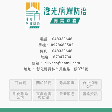
048339648
0928683502
048339648
87047734
clliveco@gamil.com
彰化縣員林市員集路二段372號
回首頁
關於我們
除蟲消毒
台中消毒
公司
彰化除蟲
害蟲危害
最新消息
聯絡資訊
公司
與防治